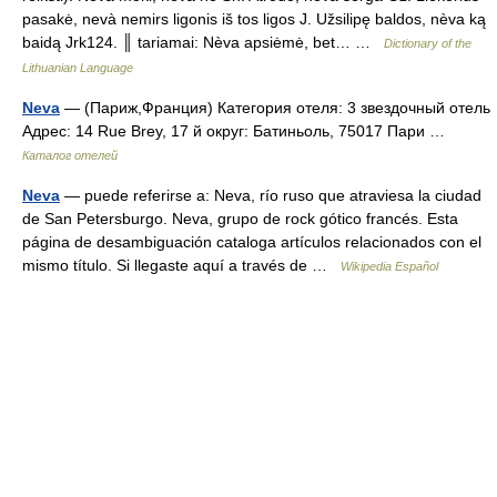
pasakė, nevà nemirs ligonis iš tos ligos J. Užsilipę baldos, nèva ką
baidą Jrk124. ║ tariamai: Nèva apsiėmė, bet… …
Dictionary of the
Lithuanian Language
Neva
— (Париж,Франция) Категория отеля: 3 звездочный отель
Адрес: 14 Rue Brey, 17 й округ: Батиньоль, 75017 Пари …
Каталог отелей
Neva
— puede referirse a: Neva, río ruso que atraviesa la ciudad
de San Petersburgo. Neva, grupo de rock gótico francés. Esta
página de desambiguación cataloga artículos relacionados con el
mismo título. Si llegaste aquí a través de …
Wikipedia Español