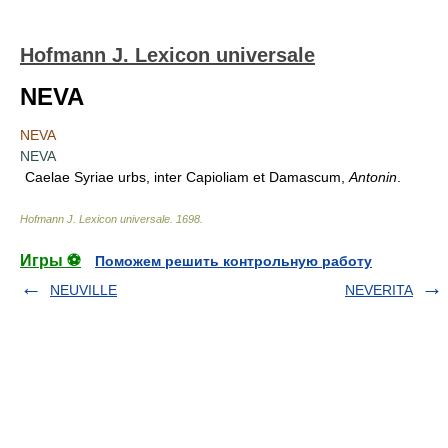
Hofmann J. Lexicon universale
NEVA
NEVA
NEVA
Caelae Syriae urbs, inter Capioliam et Damascum,
Antonin
.
Hofmann J. Lexicon universale
.
1698
.
Игры ⚽
Поможем решить контрольную работу
NEUVILLE
NEVERITA