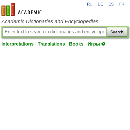
RU
DE
ES
FR
en-academic.com
Academic Dictionaries and Encyclopedias
Search!
Interpretations
Translations
Books
Игры ⚽