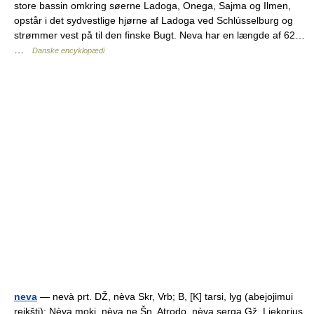
store bassin omkring søerne Ladoga, Onega, Sajma og Ilmen,
opstår i det sydvestlige hjørne af Ladoga ved Schlússelburg og
strømmer vest på til den finske Bugt. Neva har en længde af 62…
…
Danske encyklopædi
neva
— nevà prt. DŽ, nèva Skr, Vrb; B, [K] tarsi, lyg (abejojimui
reikšti): Nèva moki, nèva ne Šn. Atrodo, nèva serga Gž. Liekorius