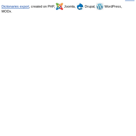
Dictionaries export
, created on PHP,
Joomla,
Drupal,
WordPress,
MODx.