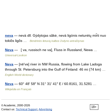
neva
— nevà dll. Gýdytojas sãkė, nevà ligónis neturėtų mir̃ti nuo
tokiõs ligõs …
Bendrinės lietuvių kalbos žodyno antraštynas
Neva
— [ va, russisch ne va], Fluss in Russland, Newa …
Universal-Lexikon
Neva
— [nē′və] river in NW Russia, flowing from Lake Ladoga
through St. Petersburg into the Gulf of Finland: 46 mi (74 km) …
English World dictionary
Neva
— 60° 48′ 58″ N 31° 31′ 41″ E / 60.8161, 31.5281 …
Wikipédia en Français
© Academic, 2000-2026
18+
Contact us:
Technical Support
,
Advertising